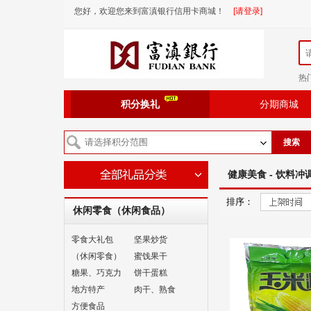
您好，欢迎您来到富滇银行信用卡商城！
[请登录]
热
积分换礼
分期商城
搜索
健康美食 - 饮料冲
排序：
休闲零食（休闲食品）
零食大礼包
坚果炒货
（休闲零食）
蜜饯果干
糖果、巧克力
饼干蛋糕
地方特产
肉干、熟食
方便食品