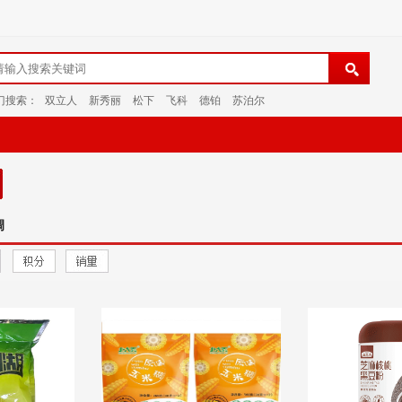
门搜索：
双立人
新秀丽
松下
飞科
德铂
苏泊尔
调