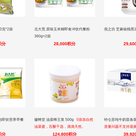
0克*2袋
北大荒 原味玉米糊即食冲饮代餐粉
燕之坊 芝麻核桃黑豆粉
360g×2袋
0积分
28,000积分
29,6
泡即饮营养早餐
徽蜂堂 油菜蜂王浆 500g
0添加自然
特仑苏纯牛奶苗条装 2
油菜蜜，百酿千选，滴滴天然。
质量问题不支持退
0积分
124,800积分
39,9