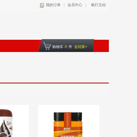
我的订单
|
会员中心
|
银行主站
购物车
0
件
去结算>