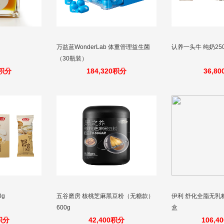
g
万益蓝WonderLab 体重管理益生菌
认养一头牛 纯奶250
（30瓶装）
0积分
184,320积分
36,8
0g
五谷磨房 核桃芝麻黑豆粉（无糖款）
伊利 舒化全脂无乳糖牛
600g
盒
0积分
42,400积分
106,4