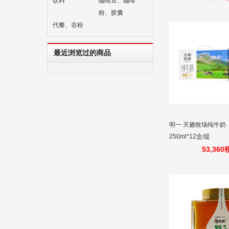
饮料
咖啡豆、咖啡
粉、胶囊
代餐、谷粉
最近浏览过的商品
明一 天籁牧场纯牛奶
250ml*12盒/提
53,36