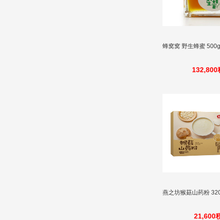
蜂窝窝 野生蜂蜜 500
132,80
燕之坊猴菇山药粉 32
21,60