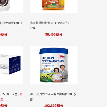
(焕新版) 500g
北大荒 黑蜂椴树蜜（超级符号）
500g
00积分
38,400积分
50ml×12盒
非
明一 邦盾力中老年益生菌奶粉 700g/
换货
罐
20积分
102,600积分