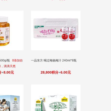
00g/瓶
0添加自
一品东方 喝过梅杨梅汁 240ml*8瓶
酿，滴滴天然
分
+
8.00元
28,800积分
+
6.00元