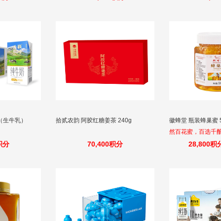
（生牛乳）
拾贰农韵 阿胶红糖姜茶 240g
徽蜂堂 瓶装蜂巢蜜 5
然百花蜜，百选千
0积分
70,400积分
28,800积