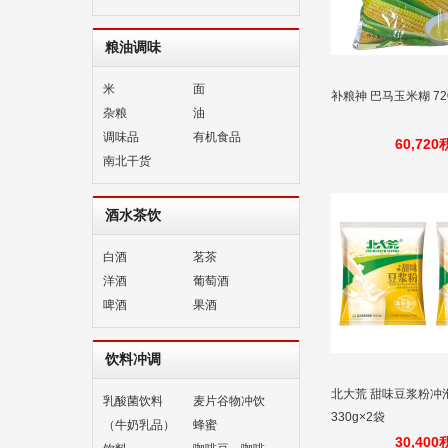
粮油调味
米
面
补粮神 巴马玉米糊 72
杂粮
油
调味品
有机食品
60,72
南北干货
酒水茶饮
白酒
茗茶
洋酒
葡萄酒
啤酒
果酒
饮料冲调
北大荒 甜味豆浆粉冲
乳酸菌饮料
麦片谷物冲饮
330g×2袋
（牛奶乳品）
蜂蜜
30,40