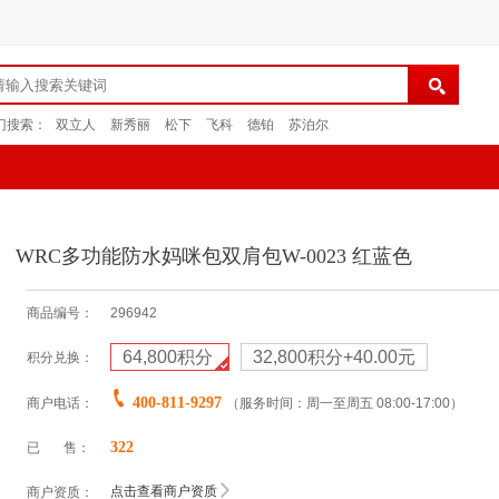
门搜索：
双立人
新秀丽
松下
飞科
德铂
苏泊尔
WRC多功能防水妈咪包双肩包W-0023 红蓝色
商品编号：
296942
64,800
积分
32,800积分+40.00元
积分兑换：
400-811-9297
商户电话：
（服务时间：周一至周五 08:00-17:00）
322
已 售：
点击查看商户资质
商户资质：