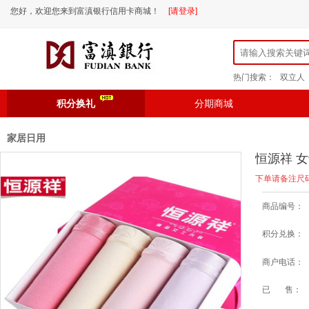
您好，欢迎您来到富滇银行信用卡商城！
[请登录]
热门搜索：
双立人
积分换礼
分期商城
家居日用
恒源祥 女
下单请备注尺
商品编号：
积分兑换：
商户电话：
已 售：