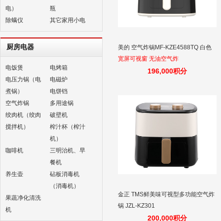
电）
瓶
除螨仪
其它家用小电
厨房电器
美的 空气炸锅MF-KZE4588TQ 白色
宽屏可视窗 无油空气炸
电饭煲
电烤箱
196,000积分
电压力锅（电
电磁炉
煮锅）
电饼铛
空气炸锅
多用途锅
绞肉机（绞肉
破壁机
搅拌机）
榨汁杯（榨汁
机）
咖啡机
三明治机、早
餐机
养生壶
砧板消毒机
（消毒机）
金正 TMS鲜美味可视型多功能空气炸
果蔬净化清洗
锅 JZL-KZ301
机
200,000积分