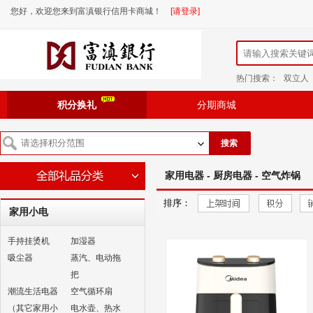
您好，欢迎您来到富滇银行信用卡商城！
[请登录]
热门搜索：
双立人
积分换礼
分期商城
搜索
家用电器 - 厨房电器 - 空气炸锅
排序：
家用小电
手持挂烫机
加湿器
吸尘器
蒸汽、电动拖
把
潮流生活电器
空气循环扇
（其它家用小
电水壶、热水