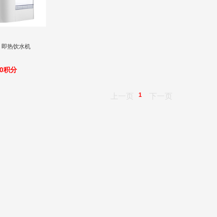
se 即热饮水机
00积分
1
上一页
下一页