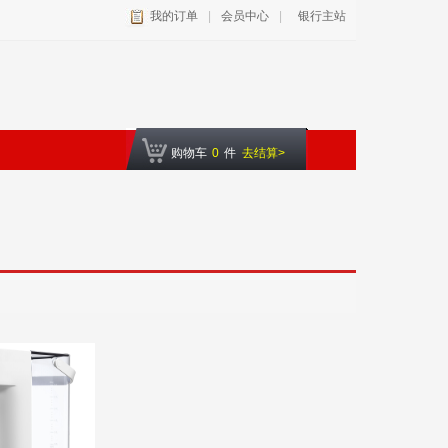
我的订单
|
会员中心
|
银行主站
购物车
0
件
去结算>