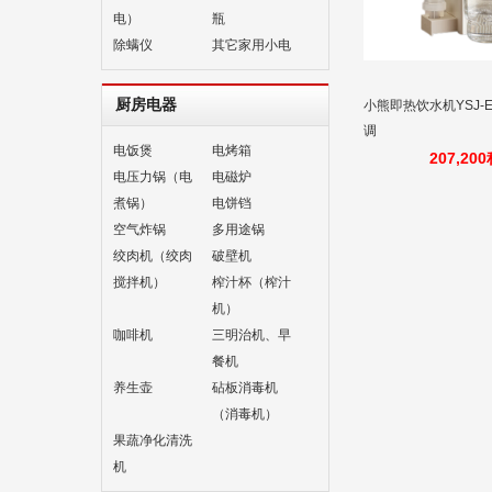
电）
瓶
除螨仪
其它家用小电
厨房电器
小熊即热饮水机YSJ-E
调
电饭煲
电烤箱
207,20
电压力锅（电
电磁炉
煮锅）
电饼铛
空气炸锅
多用途锅
绞肉机（绞肉
破壁机
搅拌机）
榨汁杯（榨汁
机）
咖啡机
三明治机、早
餐机
养生壶
砧板消毒机
（消毒机）
果蔬净化清洗
机