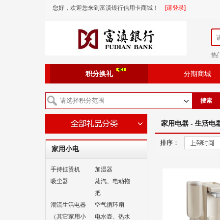
您好，欢迎您来到富滇银行信用卡商城！
[请登录]
热
积分换礼
分期商城
搜索
家用电器 - 生活电
排序：
家用小电
手持挂烫机
加湿器
吸尘器
蒸汽、电动拖
把
潮流生活电器
空气循环扇
（其它家用小
电水壶、热水