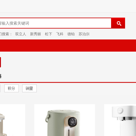
门搜索：
双立人
新秀丽
松下
飞科
德铂
苏泊尔
器