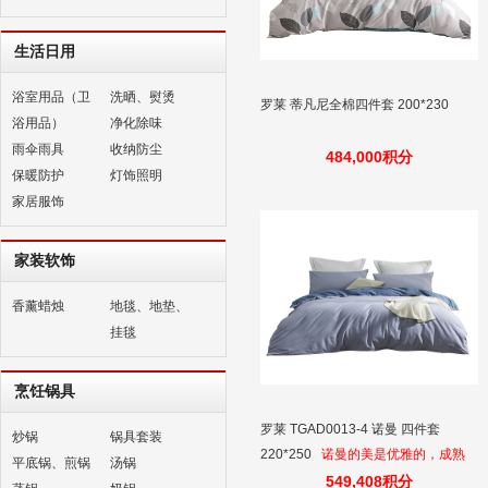
生活日用
浴室用品（卫
洗晒、熨烫
罗莱 蒂凡尼全棉四件套 200*230
浴用品）
净化除味
雨伞雨具
收纳防尘
484,000积分
保暖防护
灯饰照明
家居服饰
家装软饰
香薰蜡烛
地毯、地垫、
挂毯
烹饪锅具
罗莱 TGAD0013-4 诺曼 四件套
炒锅
锅具套装
220*250
诺曼的美是优雅的，成熟
平底锅、煎锅
汤锅
的，它不像红色那么妩媚，火热，又
549,408积分