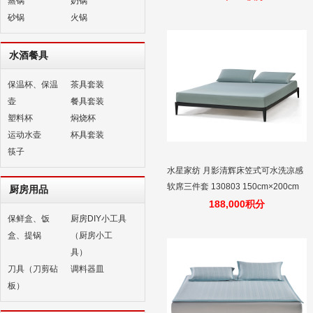
蒸锅
奶锅
不像绚烂色彩那么坦露，它像画屏，
砂锅
火锅
轻罗小扇扑流萤，天阶夜色凉如水，
卧看牵牛织女星。（100%棉、小肌底
水酒餐具
纹、经典商务风）
保温杯、保温
茶具套装
壶
餐具套装
塑料杯
焖烧杯
运动水壶
杯具套装
筷子
水星家纺 月影清辉床笠式可水洗凉感
软席三件套 130803 150cm×200cm
厨房用品
188,000积分
保鲜盒、饭
厨房DIY小工具
盒、提锅
（厨房小工
具）
刀具（刀剪砧
调料器皿
板）