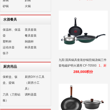
蒸锅
奶锅
砂锅
火锅
水酒餐具
保温杯、保温
茶具套装
壶
餐具套装
塑料杯
焖烧杯
运动水壶
杯具套装
筷子
九阳 国风锅具套装炒锅煎锅汤锅三件
套电磁炉明火通用 CF-T0593
1、厨
厨房用品
房锅具三件套：炒锅+煎锅+汤锅 2、
288,000积分
保鲜盒、饭
厨房DIY小工具
火红环科技，油温可视； 3、莫桑石
不粘，一擦即净； 4、加厚加深锅
盒、提锅
（厨房小工
体，耐掂不溢锅； 5、梅花枝手柄，
具）
美观易握； 6、磁炉通用，一锅多
刀具（刀剪砧
调料器皿
能。
板）