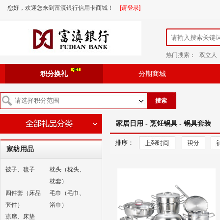
您好，欢迎您来到富滇银行信用卡商城！
[请登录]
热门搜索：
双立人
积分换礼
分期商城
搜索
家居日用 - 烹饪锅具 - 锅具套装
排序：
家纺用品
被子、毯子
枕头（枕头、
枕套）
四件套（床品
毛巾（毛巾、
套件）
浴巾）
凉席、床垫