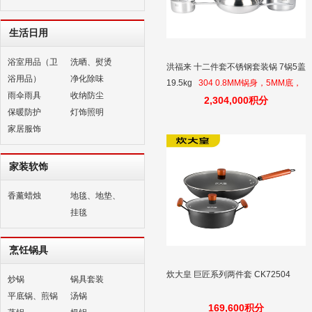
生活日用
浴室用品（卫
洗晒、熨烫
洪福来 十二件套不锈钢套装锅 7锅5盖
浴用品）
净化除味
19.5kg
304 0.8MM锅身，5MM底，
雨伞雨具
收纳防尘
1MM钢盖，30锅配5mm玻璃盖，电磁
2,304,000积分
保暖防护
灯饰照明
炉可用，混煮食物不串味，不粘锅少
家居服饰
油烟开放式厨房使用
家装软饰
香薰蜡烛
地毯、地垫、
挂毯
烹饪锅具
炊大皇 巨匠系列两件套 CK72504
炒锅
锅具套装
平底锅、煎锅
汤锅
169,600积分