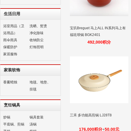
生活日用
浴室用品（卫
洗晒、熨烫
宝玑Breguet 马上ALL IN系列马上有
浴用品）
净化除味
福珐琅锅 BGK2401
雨伞雨具
收纳防尘
492,000积分
保暖防护
灯饰照明
家居服饰
家装软饰
香薰蜡烛
地毯、地垫、
挂毯
烹饪锅具
三禾 多功能高煎锅 LJ28T8
炒锅
锅具套装
平底锅、煎锅
汤锅
176,000积分
+
50.00元