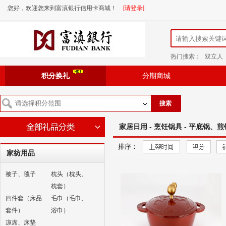
您好，欢迎您来到富滇银行信用卡商城！
[请登录]
热门搜索：
双立人
积分换礼
分期商城
搜索
家居日用 - 烹饪锅具 - 平底锅、煎
排序：
家纺用品
被子、毯子
枕头（枕头、
枕套）
四件套（床品
毛巾（毛巾、
套件）
浴巾）
凉席、床垫