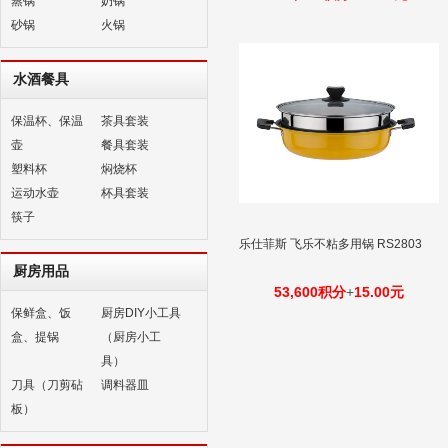
蒸锅
奶锅
砂锅
火锅
水酒餐具
保温杯、保温
茶具套装
壶
餐具套装
塑料杯
焖烧杯
运动水壶
杯具套装
筷子
乐仕菲斯 飞乐不粘多用锅 RS2803
厨房用品
53,600积分
+
15.00元
保鲜盒、饭
厨房DIY小工具
盒、提锅
（厨房小工
具）
刀具（刀剪砧
调料器皿
板）